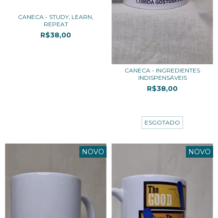
CANECA - STUDY, LEARN,
REPEAT
R$38,00
3
x de
R$12,67
sem juros
CANECA - INGREDIENTES
INDISPENSÁVEIS
R$38,00
3
x de
R$12,67
sem juros
ESGOTADO
NOVO
NOVO