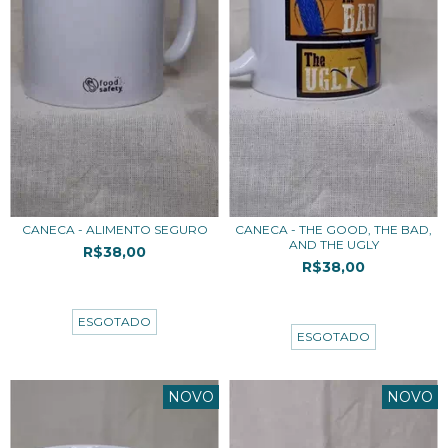
CANECA - ALIMENTO SEGURO
CANECA - THE GOOD, THE BAD,
AND THE UGLY
R$38,00
R$38,00
3
x de
R$12,67
sem juros
3
x de
R$12,67
sem juros
ESGOTADO
ESGOTADO
NOVO
NOVO