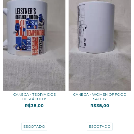
CANECA - TEORIA DOS
CANECA - WOMEN OF FOOD
OBSTÁCULOS
SAFETY
R$38,00
R$38,00
3
x de
R$12,67
sem juros
3
x de
R$12,67
sem juros
ESGOTADO
ESGOTADO