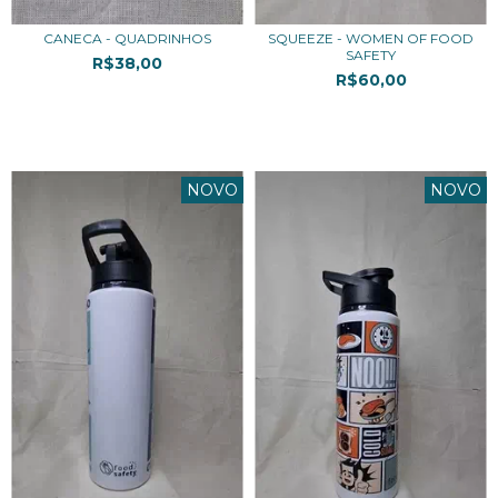
CANECA - QUADRINHOS
SQUEEZE - WOMEN OF FOOD
SAFETY
R$38,00
R$60,00
3
x de
R$12,67
sem juros
3
x de
R$20,00
sem juros
NOVO
NOVO