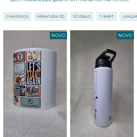
mais seguros e uma vida mais saudável.
CHAVEIROS
MINIATURA 3D
ECOBAG
T-SHIRT
LANÇA
NOVO
NOVO