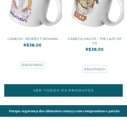
CANECA - RESPECT WOMAN
CANECA HACCP - THE LAST OF
US
R$38,00
R$38,00
3
x de
R$12,67
sem juros
3
x de
R$12,67
sem juros
ESGOTADO
ESGOTADO
VER TODOS OS PRODUTOS