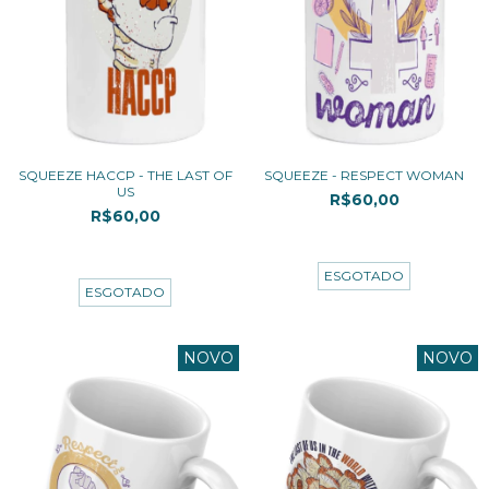
SQUEEZE HACCP - THE LAST OF
SQUEEZE - RESPECT WOMAN
US
R$60,00
R$60,00
3
x de
R$20,00
sem juros
3
x de
R$20,00
sem juros
ESGOTADO
ESGOTADO
NOVO
NOVO