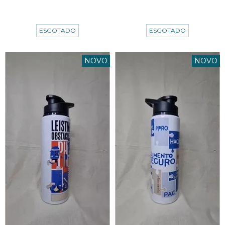
3
x de
R$20,00
sem juros
3
x de
R$20,00
sem juros
ESGOTADO
ESGOTADO
NOVO
NOVO