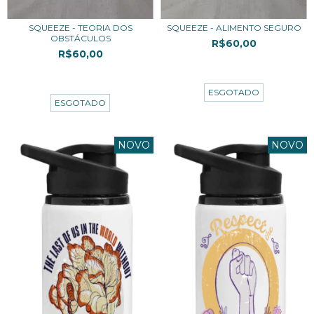
SQUEEZE - TEORIA DOS
SQUEEZE - ALIMENTO SEGURO
OBSTÁCULOS
R$60,00
R$60,00
3
x de
R$20,00
sem juros
3
x de
R$20,00
sem juros
ESGOTADO
ESGOTADO
NOVO
NOVO