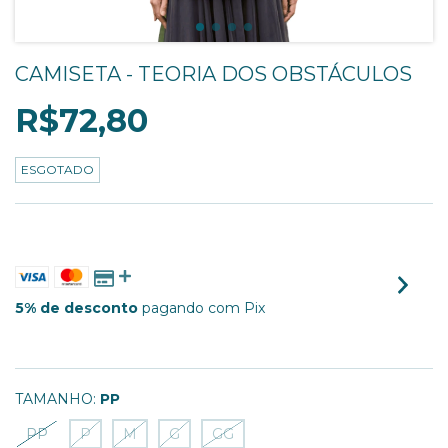
CAMISETA - TEORIA DOS OBSTÁCULOS
R$72,80
ESGOTADO
3
X DE
R$24,27
SEM JUROS
5% de desconto
pagando com Pix
VER MEIOS DE PAGAMENTO
TAMANHO:
PP
PP
P
M
G
GG