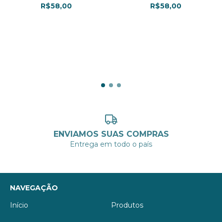
R$58,00
R$58,00
3
x de
R$19,33
sem juros
3
x de
R$19,33
sem juros
ENVIAMOS SUAS COMPRAS
Entrega em todo o país
NAVEGAÇÃO
Início
Produtos