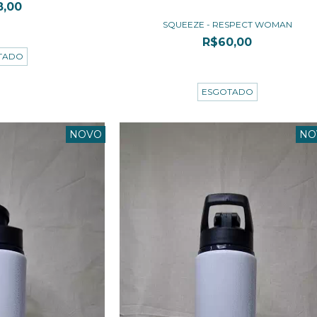
8,00
SQUEEZE - RESPECT WOMAN
67
sem juros
R$60,00
TADO
3
x de
R$20,00
sem juros
ESGOTADO
NOVO
NO