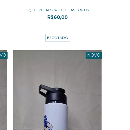
SQUEEZE HACCP - THE LAST OF US
R$60,00
3
x de
R$20,00
sem juros
ESGOTADO
VO
NOVO