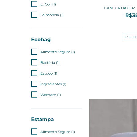
E. Coli (1)
CANECA HACCP - 
Salmonela (1)
R$3
3
x de
R$12,
ESGO
Ecobag
Alimento Seguro (1)
Bactéria (1)
Estudo (1)
Ingredientes (1)
Womam (1)
Estampa
Alimento Seguro (1)