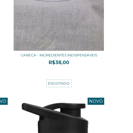
CANECA - INGREDIENTES INDISPENSÁVEIS
R$38,00
3
x de
R$12,67
sem juros
ESGOTADO
VO
NOVO