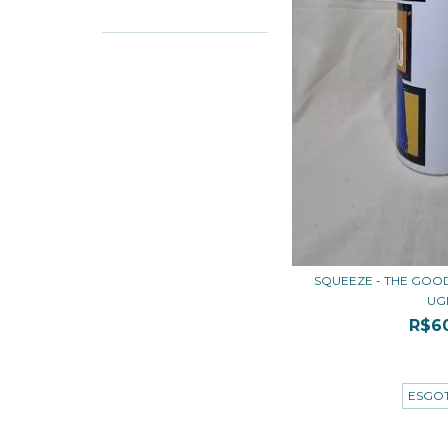
SQUEEZE - THE GOOD
UGL
R$6
3
x de
R$20,
ESGO