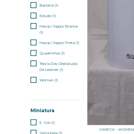
Bactéria (1)
Estudo (1)
Haccp / Appcc Branca
(1)
Haccp / Appcc Preta (1)
Quadrinhos (1)
Teoria Dos Obstáculos
De Leistner (1)
Woman (1)
VER TODOS
Miniatura
E. Coli (1)
CANECA - WOMEN
Salmonela (1)