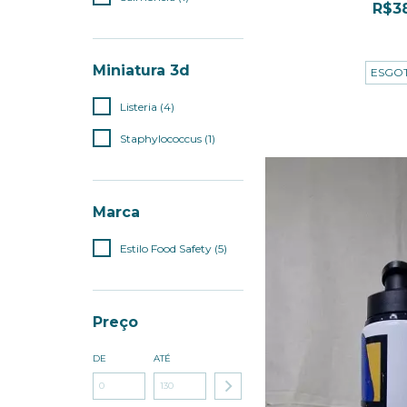
R$3
3
x de
R$12,
Miniatura 3d
ESGO
Listeria (4)
Staphylococcus (1)
Marca
Estilo Food Safety (5)
Preço
DE
ATÉ