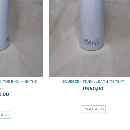
, THE BAD, AND THE
SQUEEZE - STUDY, LEARN, REPEAT
...
R$60,00
0,00
3
x de
R$20,00
sem juros
00
sem juros
ESGOTADO
TADO