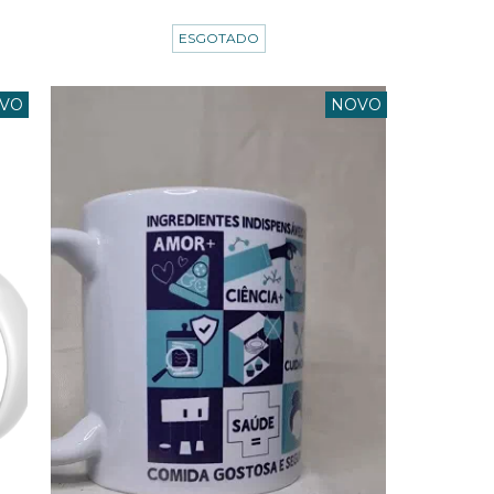
3
x de
R$19,33
sem juros
ESGOTADO
VO
NOVO