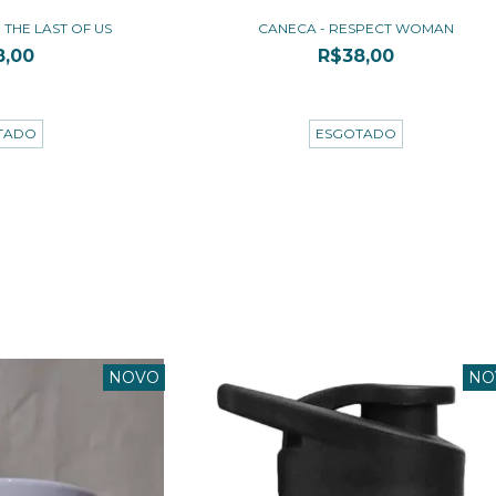
THE LAST OF US
CANECA - RESPECT WOMAN
8,00
R$38,00
67
sem juros
3
x de
R$12,67
sem juros
TADO
ESGOTADO
NOVO
NO