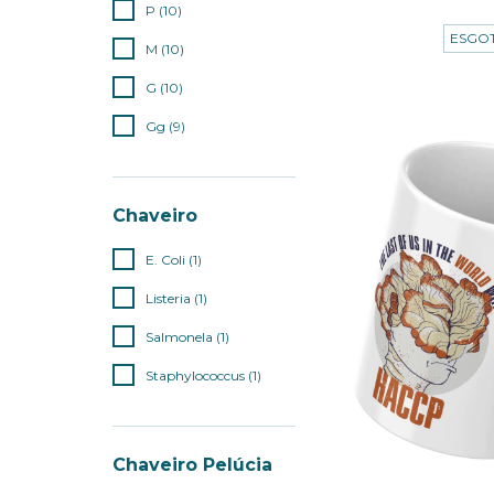
3
x de
R$13,
P (10)
ESGO
M (10)
G (10)
Gg (9)
Chaveiro
E. Coli (1)
Listeria (1)
Salmonela (1)
Staphylococcus (1)
Chaveiro Pelúcia