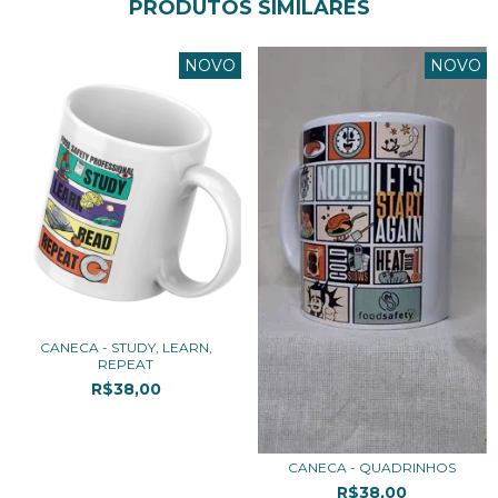
PRODUTOS SIMILARES
NOVO
NOVO
CANECA - STUDY, LEARN,
REPEAT
R$38,00
3
x de
R$12,67
sem juros
CANECA - QUADRINHOS
R$38,00