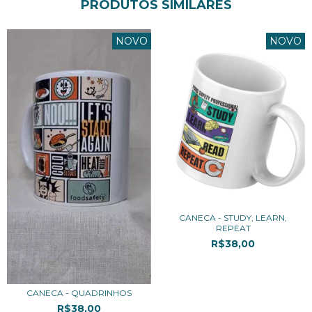
PRODUTOS SIMILARES
NOVO
NOVO
CANECA - STUDY, LEARN,
REPEAT
R$38,00
3
x de
R$12,67
sem juros
CANECA - QUADRINHOS
R$38,00